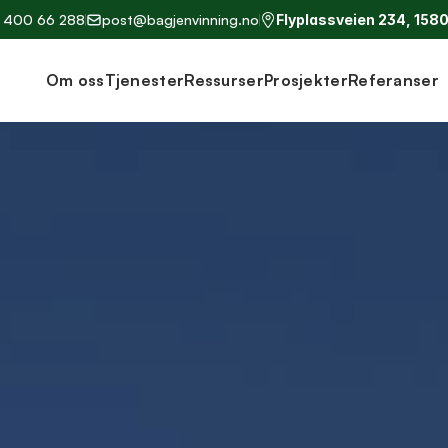
 
400 66 288
post@bagjenvinning.no
Flyplassveien 234, 158
Om oss
Tjenester
Ressurser
Prosjekter
Referanser