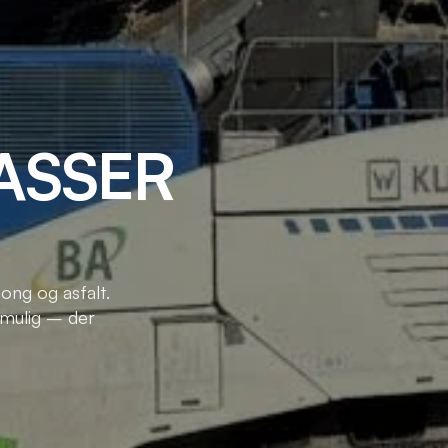
SSER 
ong og asfalt. 
 mulig – der 