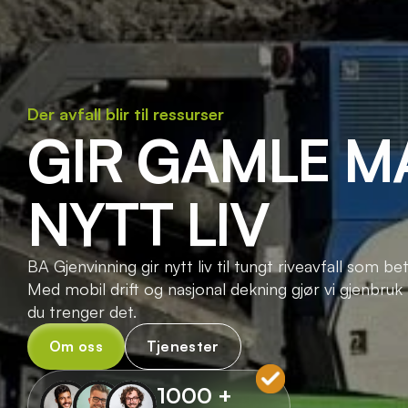
Der avfall blir til ressurser
GIR GAMLE MA
NYTT LIV
BA Gjenvinning gir nytt liv til tungt riveavfall som bet
Med mobil drift og nasjonal dekning gjør vi gjenbruk
du trenger det.
Om oss
Tjenester
1000 +